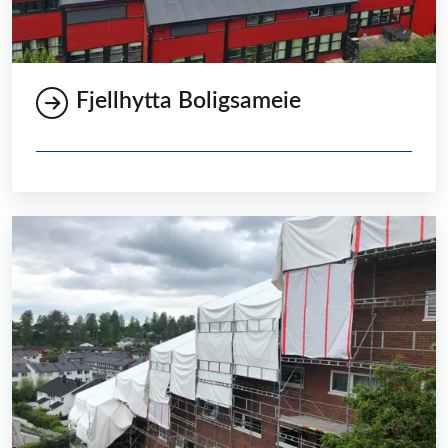
Fjellhytta Boligsameie