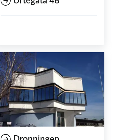
Urtegata 48
Dronningen