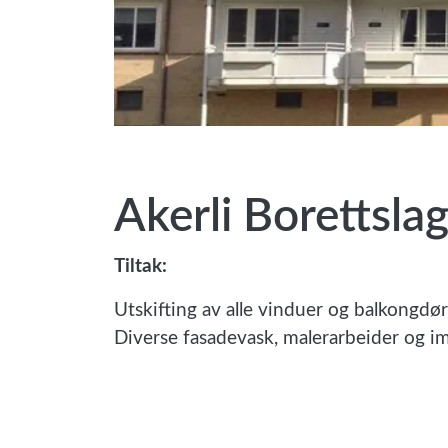
Akerli Borettsla
Til
tak:
Utskifting av alle vinduer og balkongdøre
Diverse fasadevask, malerarbeider og im