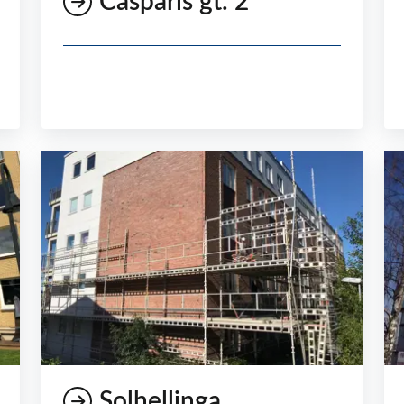
Casparis gt. 2
Solhellinga