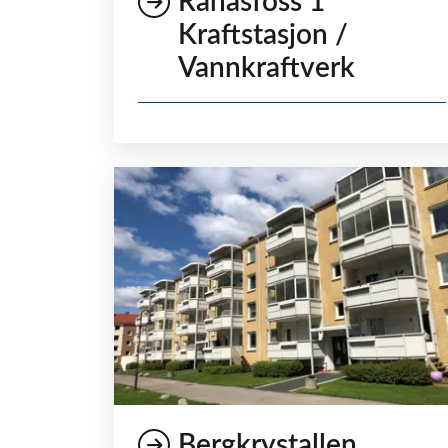
Rånåsfoss 1
Kraftstasjon /
Vannkraftverk
Bergkrystallen