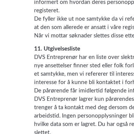
informert om hvordan deres personopplys
registeret.
De fyller ikke ut noe samtykke da vi ref
at den som allerede er ansatt i våre regi
Når vi mottar søknader slettes disse ette
11. Utgivelsesliste
DVS Entreprenør har en liste over slekt
nye ansettelser finner sted eller folk fo
et samtykke, men vi refererer til intere
interesse for å kunne bli kontaktet i for
De pårørende får imidlertid følgende i
DVS Entreprenør lagrer kun pårørendes
trenger å ta kontakt med deg dersom den 
arbeidstid. Ingen personopplysninger blir
hvilke data som er lagret. Du har også r
slettet.