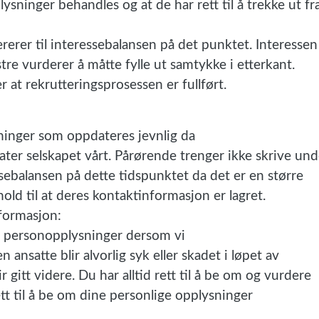
ninger behandles og at de har rett til å trekke ut fr
ererer til interessebalansen på det punktet. Interessen
stre vurderer å måtte fylle ut samtykke i etterkant.
r at rekrutteringsprosessen er fullført.
ninger som oppdateres jevnlig da
rlater selskapet vårt. Pårørende trenger ikke skrive und
ssebalansen på dette tidspunktet da det er en større
hold til at deres kontaktinformasjon er lagret.
nformasjon:
 personopplysninger dersom vi
ansatte blir alvorlig syk eller skadet i løpet av
 gitt videre. Du har alltid rett til å be om og vurdere
ett til å be om dine personlige opplysninger