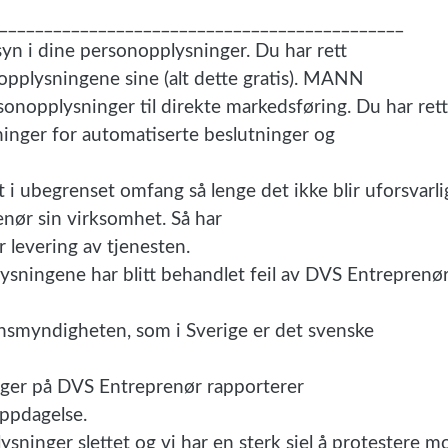
_____________________________________________
syn i dine personopplysninger. Du har rett
sonopplysningene sine (alt dette gratis). MANN
rsonopplysninger til direkte markedsføring. Du har rett
inger for automatiserte beslutninger og
 i ubegrenset omfang så lenge det ikke blir uforsvarli
nør sin virksomhet. Så har
r levering av tjenesten.
ningene har blitt behandlet feil av DVS Entreprenør
lsynsmyndigheten, som i Sverige er det svenske
ger på DVS Entreprenør rapporterer
oppdagelse.
inger slettet og vi har en sterk sjel å protestere m