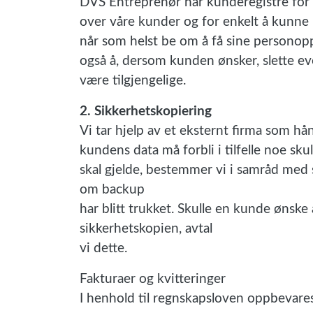
DVS Entreprenør har kunderegistre for å
over våre kunder og for enkelt å kunne 
når som helst be om å få sine personopply
også å, dersom kunden ønsker, slette e
være tilgjengelige.
2. Sikkerhetskopiering
Vi tar hjelp av et eksternt firma som h
kundens data må forbli i tilfelle noe sku
skal gjelde, bestemmer vi i samråd med 
om backup
har blitt trukket. Skulle en kunde ønske 
sikkerhetskopien, avtal
vi dette.
Fakturaer og kvitteringer
I henhold til regnskapsloven oppbevares 