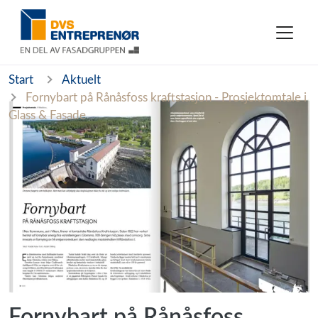
Start
Aktuelt
Fornybart på Rånåsfoss kraftstasjon - Prosjektomtale i
Glass & Fasade
Fornybart på Rånåsfoss