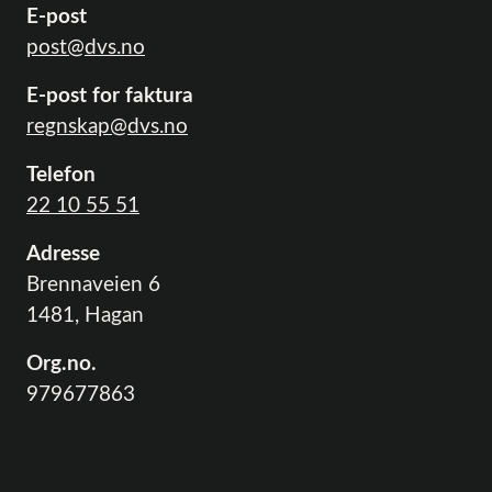
E-post
post@dvs.no
E-post for faktura
regnskap@dvs.no
Telefon
22 10 55 51
Adresse
Brennaveien 6
1481, Hagan
Org.no.
979677863